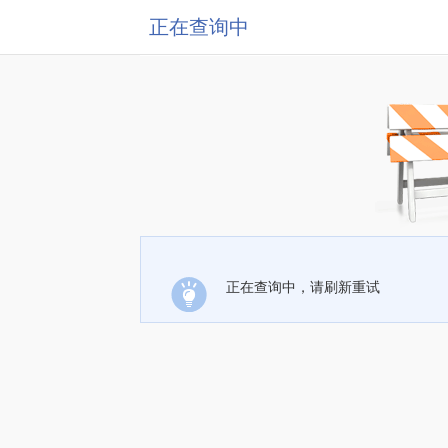
正在查询中
正在查询中，请刷新重试