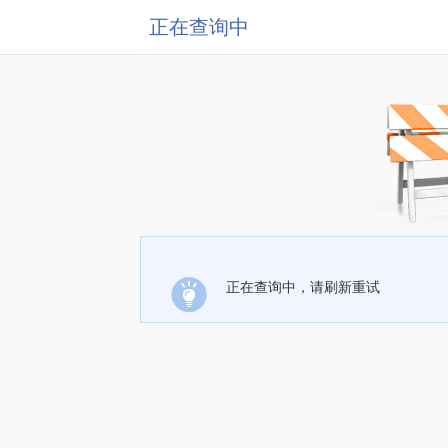
正在查询中
正在查询中，请刷新重试