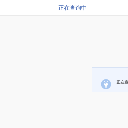
正在查询中
正在