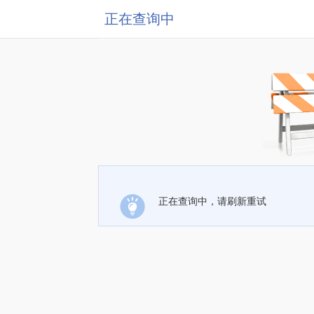
正在查询中
正在查询中，请刷新重试