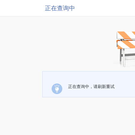
正在查询中
正在查询中，请刷新重试