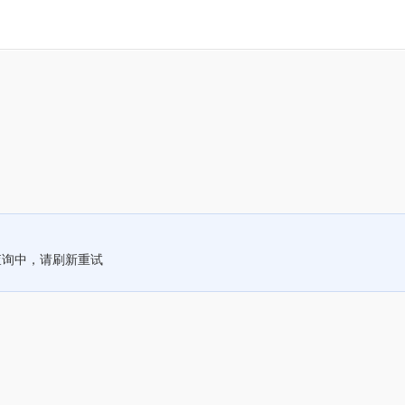
查询中，请刷新重试